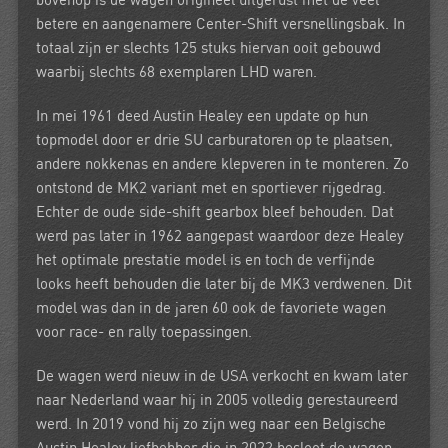
bovenop is de wagen origineel uitgerust met de veel
betere en aangenamere Center-Shift versnellingsbak. In
totaal zijn er slechts 125 stuks hiervan ooit gebouwd
waarbij slechts 68 exemplaren LHD waren.
In mei 1961 deed Austin Healey een update op hun
topmodel door er drie SU carburatoren op te plaatsen,
andere nokkenas en andere klepveren in te monteren. Zo
ontstond de MK2 variant met en sportiever rijgedrag.
Echter de oude side-shift gearbox bleef behouden. Dat
werd pas later in 1962 aangepast waardoor deze Healey
het optimale prestatie model is en toch de verfijnde
looks heeft behouden die later bij de MK3 verdwenen. Dit
model was dan in de jaren 60 ook de favoriete wagen
voor race- en rally toepassingen.
De wagen werd nieuw in de USA verkocht en kwam later
naar Nederland waar hij in 2005 volledig gerestaureerd
werd. In 2019 vond hij zo zijn weg naar een Belgische