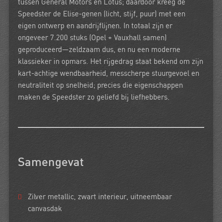
tussen General Motors en Lotus; daardoor kreeg de
Speedster de Elise-genen (licht, stijf, puur) met een
eigen ontwerp en aandrijflijnen. In totaal zijn er
ongeveer 7.200 stuks
(Opel + Vauxhall samen)
geproduceerd—zeldzaam dus, en nu een moderne
klassieker in opmars. Het rijgedrag staat bekend om zijn
kart-achtige wendbaarheid, messcherpe stuurgevoel en
neutraliteit
op snelheid; precies die eigenschappen
maken de Speedster zo geliefd bij liefhebbers.
Samengevat
Zilver metallic, zwart interieur,
uitneembaar
canvasdak