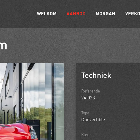
WELKOM
AANBOD
MORGAN
VERK
km
Techniek
Referentie
24.023
Type
Convertible
Kleur