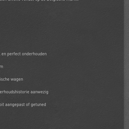
l en perfect onderhouden
km
gische wagen
erhoudshistorie aanwezig
oit aangepast of getuned