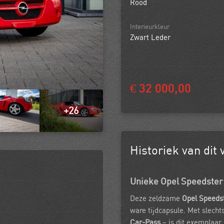
Rood
Interieurkleur
Zwart Leder
€ 32 000,00
+26
Historiek van dit 
Unieke Opel Speedster 2
Deze zeldzame
Opel Speeds
ware tijdcapsule. Met slecht
Car-Pass
– is dit exemplaar