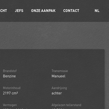
OCHT
JEFS
ONZE AANPAK
CONTACT
NL
Brandstof
Transmissie
Benzine
Manueel
Motorinhoud
Aandrijving
2197 cm³
achter
Vermogen
Afgelezen tellerstand