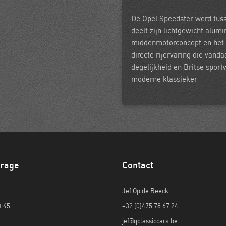
De Opel Speedster werd tus
deelt zijn lichtgewicht alum
middenmotorconcept en het l
directe rijervaring die vand
degelijkheid en Britse sport
moderne klassieker
orage
Contact
Jef Op de Beeck
t 45
+32 (0)475 78 67 24
jef@qclassiccars.be