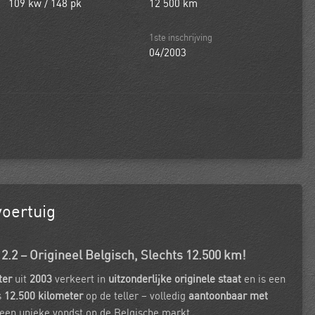
109 kw / 148 pk
12 500 km
1ste inschrijving
04/2003
voertuig
.2 – Origineel Belgisch, Slechts 12.500 km!
ter
uit
2003
verkeert in
uitzonderlijke originele staat
en is een
s
12.500 kilometer
op de teller – volledig
aantoonbaar met
 een unieke vondst op de Belgische markt.