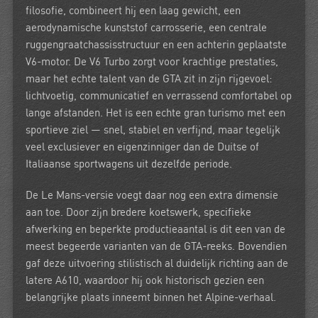
filosofie, combineert hij een laag gewicht, een
aerodynamische kunststof carrosserie, een centrale
ruggengraatchassisstructuur en een achterin geplaatste
V6-motor. De V6 Turbo zorgt voor krachtige prestaties,
maar het echte talent van de GTA zit in zijn rijgevoel:
lichtvoetig, communicatief en verrassend comfortabel op
lange afstanden. Het is een echte gran turismo met een
sportieve ziel — snel, stabiel en verfijnd, maar tegelijk
veel exclusiever en eigenzinniger dan de Duitse of
Italiaanse sportwagens uit dezelfde periode.
De Le Mans-versie voegt daar nog een extra dimensie
aan toe. Door zijn bredere koetswerk, specifieke
afwerking en beperkte productieaantal is dit een van de
meest begeerde varianten van de GTA-reeks. Bovendien
gaf deze uitvoering stilistisch al duidelijk richting aan de
latere A610, waardoor hij ook historisch gezien een
belangrijke plaats inneemt binnen het Alpine-verhaal.